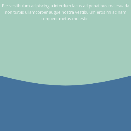
Per vestibulum adipiscing a interdum lacus ad penatibus malesuada
non turpis ullamcorper augue nostra vestibulum eros mi ac nam
torquent metus molestie.